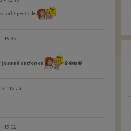
3 - 12:46
in richtiges Ende.
 - 15:45
r jemand antforten
👍👍👍🤗
23 - 15:25
 - 15:02