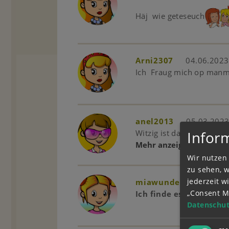
Häj wie geteseuch
Arni2307
04.06.2023
Ich Fraug mich op manmi
anel2013
05.03.2023
Witzig ist das
Infor
Mehr anzeigen
(1)
Wir nutzen 
zu sehen, 
jederzeit 
miawunderbar
23.0
„Consent M
Ich finde es nicht zu k
Datenschut