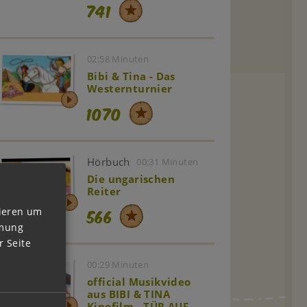
741
02:58 Minuten
Bibi & Tina - Das
Westernturnier
1070
Hörbuch
00:31 Minuten
Die ungarischen
Reiter
566
vieren um
mmung
 Seite
00:29 Minuten
official Musikvideo
aus BIBI & TINA
Kinofilm - TÜR AUF