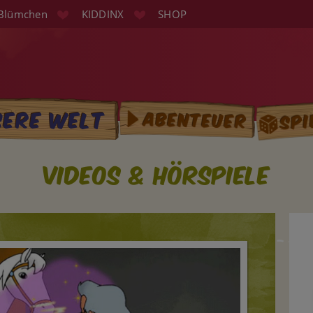
Blümchen
KIDDINX
SHOP
Spi
sere Welt
Abenteuer
tion
Videos & Hörspiele