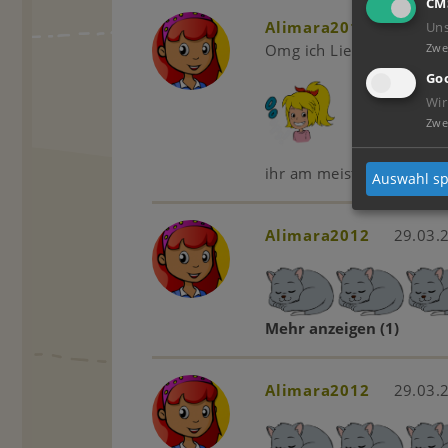
CM
Alimara2012
29.03.
Un
Zwe
Omg ich Liebe bib am m
Goo
Wir
Zwe
ihr am meisten
Auswahl sp
Alimara2012
29.03.
Mehr anzeigen
(1)
Alimara2012
29.03.