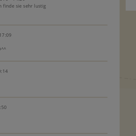
h finde sie sehr lustig
17:09
D^^
0:14
:50