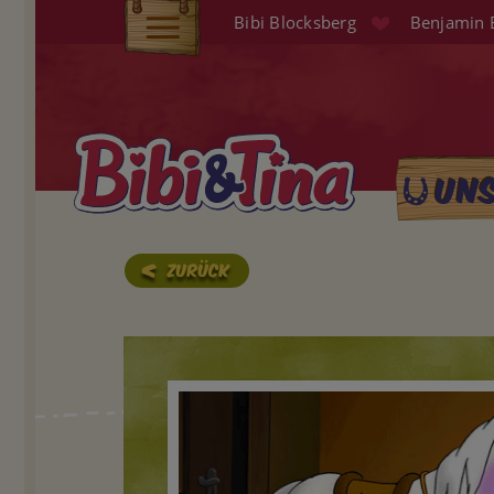
Direkt
Bibi Blocksberg
Benjamin 
zum
Elterninfo
Inhalt
Produkte
Hörspiele
Un
Main
Audio (EN)
naviga
Shop