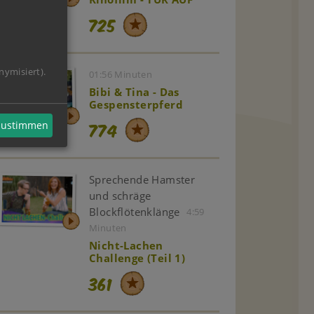
725
nymisiert).
01:56 Minuten
Bibi & Tina - Das
Gespensterpferd
774
 zustimmen
Sprechende Hamster
und schräge
Blockflötenklänge
4:59
Minuten
Nicht-Lachen
Challenge (Teil 1)
361