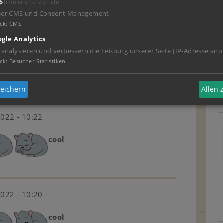
S
(immer erforderlich)
2022 - 10:24
ser CMS und Consent Management
ck
:
CMS
eisten wer Mögt
gle Analytics
 analysieren und verbessern die Leistung unserer Seite (IP-Adresse ano
ck
:
Besucher-Statistiken
eichern
Allen
2022 - 10:22
cool
2022 - 10:20
cool