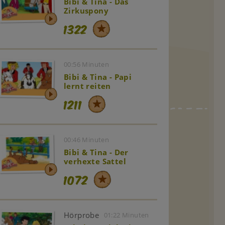
Bibi & Tina - Das
Zirkuspony
1322
00:56 Minuten
Bibi & Tina - Papi
lernt reiten
1211
00:46 Minuten
Bibi & Tina - Der
verhexte Sattel
1072
Hörprobe
01:22 Minuten