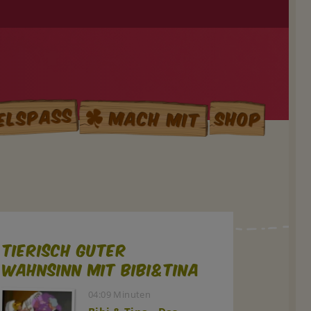
elspass
Mach mit
Shop
Tierisch guter
Wahnsinn mit Bibi&Tina
04:09 Minuten