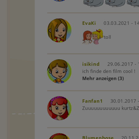
EvaKi
03.03.2021 - 1
toll
isikind
29.06.2017 - 
ich finde den film cool !
Mehr anzeigen
(3)
Fanfan1
30.01.2017 
Zuuuuuuuuuuuu kurtz&Zu
Blumenhose
20.11.2