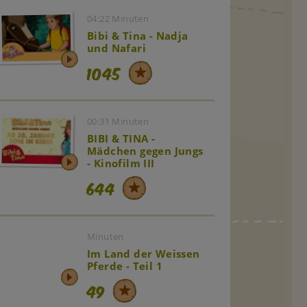
04:22 Minuten
Bibi & Tina - Nadja
und Nafari
1045
00:31 Minuten
BIBI & TINA -
Mädchen gegen Jungs
- Kinofilm III
644
Minuten
Im Land der Weissen
Pferde - Teil 1
49