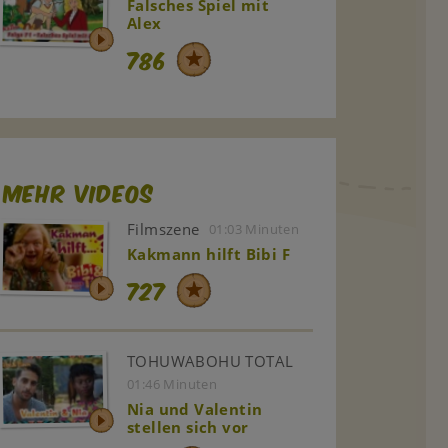
Falsches Spiel mit
Alex
786
Mehr Videos
Filmszene
01:03 Minuten
Kakmann hilft Bibi F
727
TOHUWABOHU TOTAL
01:46 Minuten
Nia und Valentin
stellen sich vor