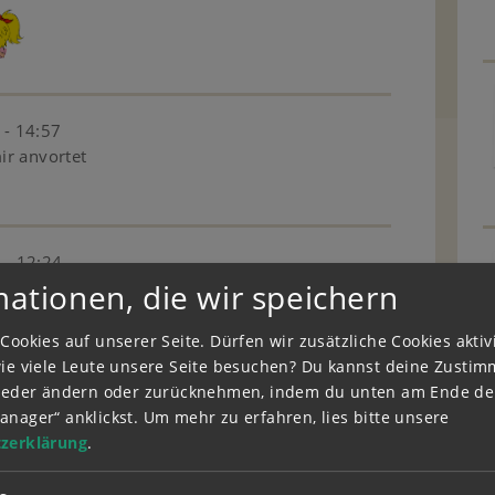
 - 14:57
r anvortet
 - 12:24
mationen, die wir speichern
Cookies auf unserer Seite. Dürfen wir zusätzliche Cookies akti
wie viele Leute unsere Seite besuchen? Du kannst deine Zusti
wieder ändern oder zurücknehmen, indem du unten am Ende der
2.2023 - 20:36
anager“ anklickst.
Um mehr zu erfahren, lies bitte unsere
urtz es ist ganz normal
zerklärung
.