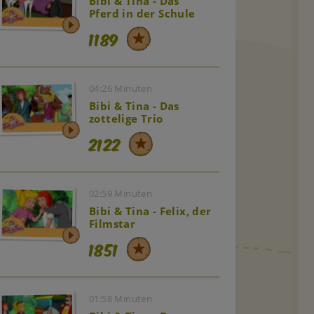
Bibi & Tina - Das
Pferd in der Schule
1189
04:26 Minuten
Bibi & Tina - Das
zottelige Trio
2122
02:59 Minuten
Bibi & Tina - Felix, der
Filmstar
1851
01:58 Minuten