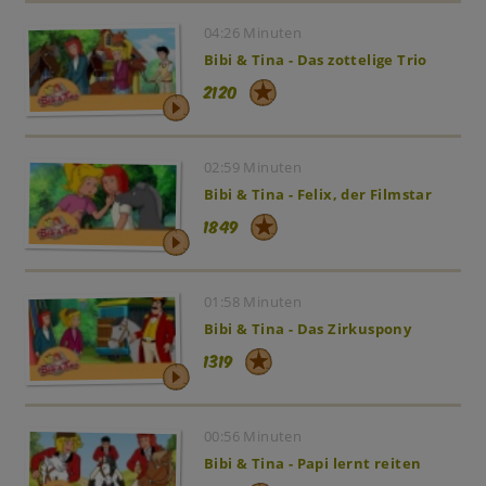
04:26 Minuten
Bibi & Tina - Das zottelige Trio
2120
02:59 Minuten
Bibi & Tina - Felix, der Filmstar
1849
01:58 Minuten
Bibi & Tina - Das Zirkuspony
1319
00:56 Minuten
Bibi & Tina - Papi lernt reiten