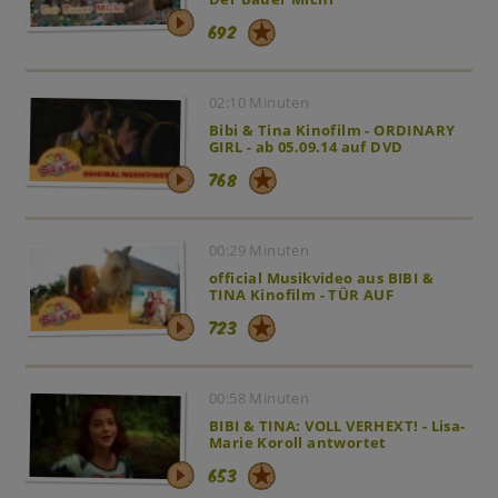
692
02:10 Minuten
Bibi & Tina Kinofilm - ORDINARY
GIRL - ab 05.09.14 auf DVD
768
00:29 Minuten
official Musikvideo aus BIBI &
TINA Kinofilm - TÜR AUF
723
00:58 Minuten
BIBI & TINA: VOLL VERHEXT! - Lisa-
Marie Koroll antwortet
653