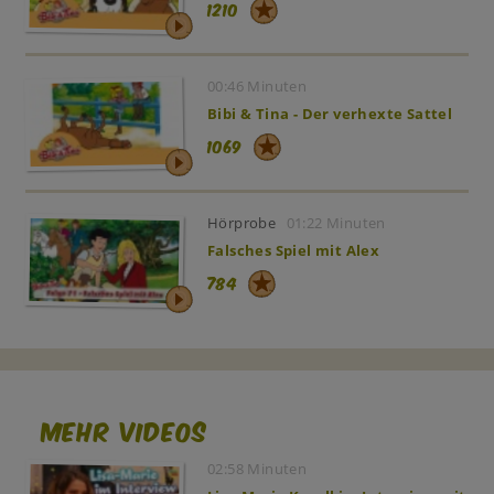
1210
00:46 Minuten
Bibi & Tina - Der verhexte Sattel
1069
Hörprobe
01:22 Minuten
Falsches Spiel mit Alex
784
Mehr Videos
02:58 Minuten