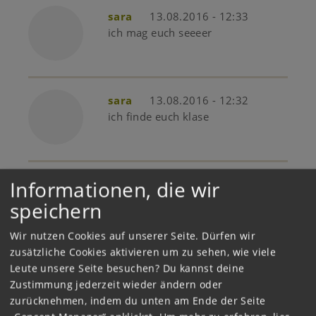
sara
13.08.2016 - 12:33
ich mag euch seeeer
sara
13.08.2016 - 12:32
ich finde euch klase
Informationen, die wir
❤Shadow❤
24.07.2016 -
20:42
speichern
Das ist aber auch nicht der ganze
Film :)
Wir nutzen Cookies auf unserer Seite. Dürfen wir
zusätzliche Cookies aktivieren um zu sehen, wie viele
Leute unsere Seite besuchen? Du kannst deine
Gast
14.07.2016 - 17:00
Zustimmung jederzeit wieder ändern oder
find ich auch viel zu kurz
zurücknehmen, indem du unten am Ende der Seite