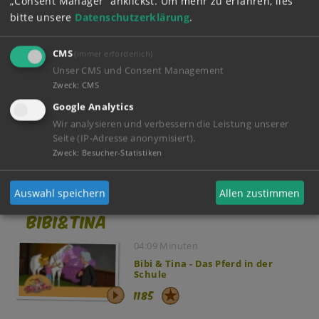
„Consent Manager“ anklickst.
Um mehr zu erfahren, lies
bitte unsere
Datenschutzerklärung
.
Gast
29.06.2016 - 13:11
CMS
(immer erforderlich)
Ich finde es viel zu kurz ?
Unser CMS und Consent Management
Mehr anzeigen
(1)
Zweck
:
CMS
Google Analytics
Wir analysieren und verbessern die Leistung unserer
Seite (IP-Adresse anonymisiert).
Zweck
:
Besucher-Statistiken
Auswahl speichern
Allen zustimmen
Tierisch guter Wahnsinn mit
Bibi&Tina
04:09 Minuten
Bibi & Tina - Das Pferd in der
Schule
1185