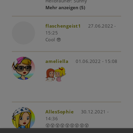
Hellbrauner: Sunny
Mehr anzeigen
(5)
flaschengeist1
27.06.2022 -
15:25
Cool 😎
ameliella
01.06.2022 - 15:08
AllesSophie
30.12.2021 -
14:36
😵😵😵😵😵😵😵😵😵
Mehr anzeigen
(3)