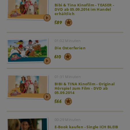
Bibi & Tina Kinofilm - TEASER -
DVD ab 05.09.2014 im Handel
erhältlich
589
01:02 Minuten
Die Osterferien
610
01:31 Minuten
BIBI & TINA Kinofilm - Original
Hörspiel zum Film - DVD ab
05.09.2014
566
00:29 Minuten
E-Book kaufen - Single ICH BLEIB