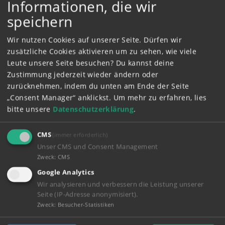
Informationen, die wir
speichern
AllesSophie
30.12.2021 -
Wir nutzen Cookies auf unserer Seite. Dürfen wir
14:34
zusätzliche Cookies aktivieren um zu sehen, wie viele
Eine schöne Geschichte😵 Wie
Leute unsere Seite besuchen? Du kannst deine
traurig😪 Aber einfach zauberhaft
Zustimmung jederzeit wieder ändern oder
😇
zurücknehmen, indem du unten am Ende der Seite
„Consent Manager“ anklickst.
Um mehr zu erfahren, lies
flammelinchen
19.12.2021 -
bitte unsere
Datenschutzerklärung
.
09:12
CMS
(immer erforderlich)
Schöne Geschichte
Unser CMS und Consent Management
Zweck
:
CMS
Google Analytics
Wir analysieren und verbessern die Leistung unserer
Seite (IP-Adresse anonymisiert).
flammelinchen
19.12.2021 -
Zweck
:
Besucher-Statistiken
09:12