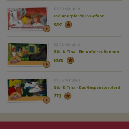
01:30 Minuten
Indianerpferde in Gefahr
584
02:56 Minuten
Bibi & Tina - Ein unfaires Rennen
1080
01:56 Minuten
Bibi & Tina - Das Gespensterpferd
773