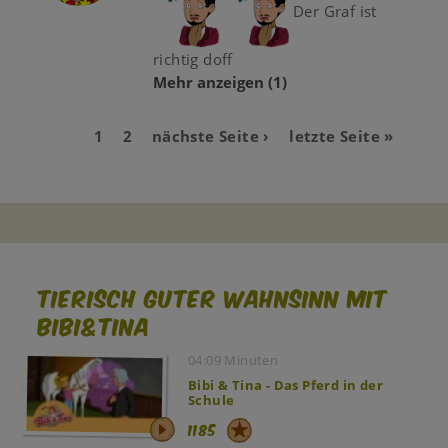
Der Graf ist
richtig doff
Mehr anzeigen
(1)
Aktuelle
1
Page
2
Nächste
nächste Seite ›
Last
letzte Seite »
Seitennummerierung
Seite
Seite
page
Tierisch guter Wahnsinn mit
Bibi&Tina
04:09 Minuten
Bibi & Tina - Das Pferd in der
Schule
1185