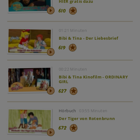
HIER gratis dazu
610
01:21 Minuten
Bibi & Tina - Der Liebesbrief
619
00:22 Minuten
Bibi & Tina Kinofilm - ORDINARY
GIRL
627
Hörbuch
03:55 Minuten
Der Tiger von Rotenbrunn
672