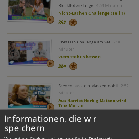
Blockflötenklänge
4:59 Minuten
Nicht-Lachen Challenge (Teil 1)
362
Dress Up Challenge am Set
2:36
Minuten
Wem steht's besser?
324
Szenen aus dem Maskenmobil
2:52
Minuten
Aus Harriet Herbig-Matten wird
Tina Martin
258
Informationen, die wir
speichern
Szenen aus dem Maskenmobil
2:40
Wir nutzen Cookies auf unserer Seite. Dürfen wir