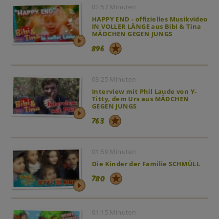
02:57 Minuten
HAPPY END - offizielles Musikvideo
IN VOLLER LÄNGE aus Bibi & Tina
MÄDCHEN GEGEN JUNGS
896
03:25 Minuten
Interview mit Phil Laude von Y-
Titty, dem Urs aus MÄDCHEN
GEGEN JUNGS
763
01:59 Minuten
Die Kinder der Familie SCHMÜLL
780
01:15 Minuten