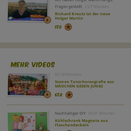
Fragen gestellt
2:27 Minuten
Richard Kreutz ist der neue
Holger Martin
150
Mehr Videos
02:18 Minuten
Szenen Tanzchoreografie aus
MÄDCHEN GEGEN JUNGS
658
Nachhaltiger DIY
03:01 Minuten
Kühlschrank Magnete aus
Flaschendeckeln