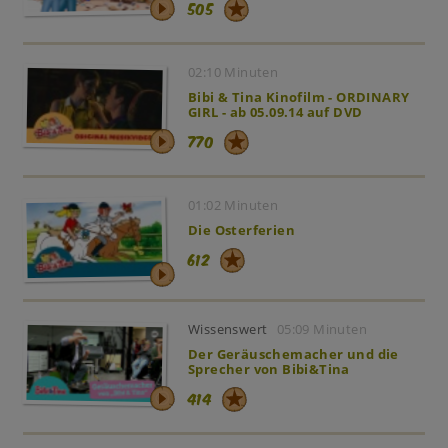
505
02:10 Minuten
Bibi & Tina Kinofilm - ORDINARY
GIRL - ab 05.09.14 auf DVD
770
01:02 Minuten
Die Osterferien
612
Wissenswert
05:09 Minuten
Der Geräuschemacher und die
Sprecher von Bibi&Tina
414