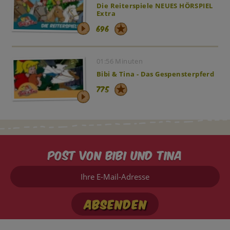
Die Reiterspiele NEUES HÖRSPIEL
Extra
696
01:56 Minuten
Bibi & Tina - Das Gespensterpferd
775
Post von Bibi und Tina
Ihre
E-
Mail-
Adresse