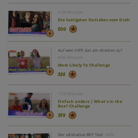
4:28 Minuten
Die lustigsten Outtakes vom Dreh
500
Auf wen trifft das am ehesten zu?
6:06 Minuten
Most Likely To Challenge
326
7:53 Minuten
Einfach anders | What's in the
Box? Challenge
359
Der ultimative BFF Test
4:09