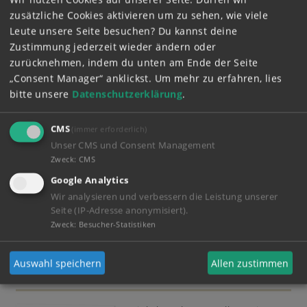
Minuten
zusätzliche Cookies aktivieren um zu sehen, wie viele
Aus Katharina Hirschberg wird
Leute unsere Seite besuchen? Du kannst deine
Bibi Blocksberg
Zustimmung jederzeit wieder ändern oder
238
zurücknehmen, indem du unten am Ende der Seite
„Consent Manager“ anklickst.
Um mehr zu erfahren, lies
bitte unsere
Datenschutzerklärung
.
Wir haben Tina einige Fragen gestellt
1:43 Minuten
Harriet Herbig-Matten ist die
CMS
(immer erforderlich)
neue Tina
Unser CMS und Consent Management
216
Zweck
:
CMS
Google Analytics
Wir analysieren und verbessern die Leistung unserer
Wir haben Bibi einige Fragen gestellt
Seite (IP-Adresse anonymisiert).
2:01 Minuten
Zweck
:
Besucher-Statistiken
Katharina Hirschberg ist die neue
Bibi
Auswahl speichern
Allen zustimmen
197