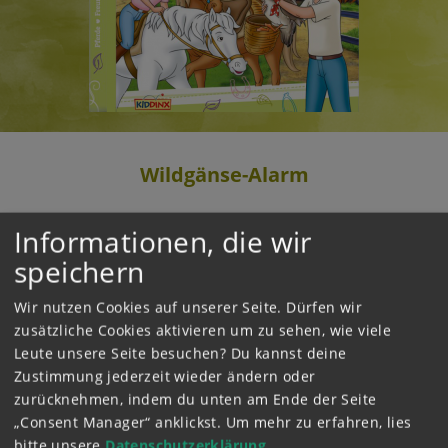
Wildgänse-Alarm
Informationen, die wir
2018
Wie in jedem Frühjahr rasten Wildgänse auf
speichern
den Falkensteiner Wiesen und Weiden. Doch
diesmal will der Mühlenhofbauer sie mit Lärm
Wir nutzen Cookies auf unserer Seite. Dürfen wir
vertreiben. Dabei verletzt sich eines der Tiere.
zusätzliche Cookies aktivieren um zu sehen, wie viele
Bibi und Tina kümmern sich mit Hilfe des
Leute unsere Seite besuchen? Du kannst deine
Tierarztes Robert Eichhorn um die Wildgans.
Zustimmung jederzeit wieder ändern oder
Ob sie es schaffen, dass sie mit ihrem Schwarm
zurücknehmen, indem du unten am Ende der Seite
weiterfliegen kann?
„Consent Manager“ anklickst.
Um mehr zu erfahren, lies
bitte unsere
Datenschutzerklärung
.