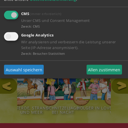
ABSPIELEN
CMS
(immer erforderlich)
Unser CMS und Consent Management
ZUM SHOP
Zweck
:
CMS
Google Analytics
Wir analysieren und verbessern die Leistung unserer
Hörspiele
Seite (IP-Adresse anonymisiert).
Zweck
:
Besucher-Statistiken
Auswahl speichern
Allen zustimmen
111
124
123
122
LDTIERE!
PFERDE, STRAND
SCHNITZELJAGD
HOLGER IN LOVE
STÜRM
UND MEER
BEI NACHT
WEIHNA