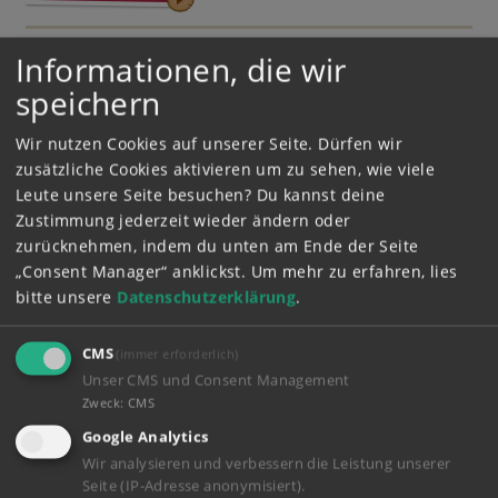
Informationen, die wir
03:09 Minuten
Lesezeichen aus alten Büchern
speichern
841
Wir nutzen Cookies auf unserer Seite. Dürfen wir
zusätzliche Cookies aktivieren um zu sehen, wie viele
Leute unsere Seite besuchen? Du kannst deine
Nachhaltiger DIY
03:01 Minuten
Zustimmung jederzeit wieder ändern oder
Kühlschrank Magnete aus
Flaschendeckeln
zurücknehmen, indem du unten am Ende der Seite
„Consent Manager“ anklickst.
Um mehr zu erfahren, lies
501
bitte unsere
Datenschutzerklärung
.
Nachhaltig DIY
03:16 Minuten
CMS
(immer erforderlich)
Vogelfutter selbermachen
Unser CMS und Consent Management
454
Zweck
:
CMS
Google Analytics
Wir analysieren und verbessern die Leistung unserer
Seite (IP-Adresse anonymisiert).