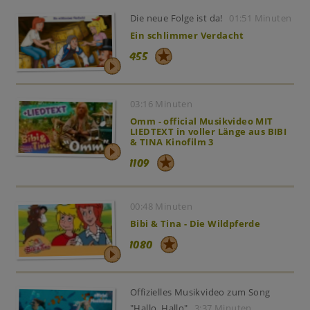
Die neue Folge ist da!
01:51 Minuten
Ein schlimmer Verdacht
455
03:16 Minuten
Omm - official Musikvideo MIT
LIEDTEXT in voller Länge aus BIBI
& TINA Kinofilm 3
1109
00:48 Minuten
Bibi & Tina - Die Wildpferde
1080
Offizielles Musikvideo zum Song
"Hallo, Hallo"
3:37 Minuten