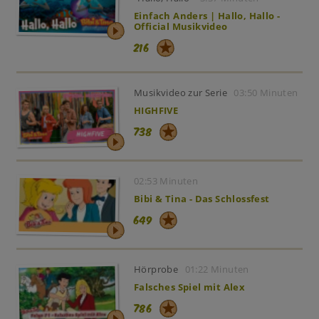
Einfach Anders | Hallo, Hallo -
Official Musikvideo
216
Musikvideo zur Serie
03:50 Minuten
HIGHFIVE
738
02:53 Minuten
Bibi & Tina - Das Schlossfest
649
Hörprobe
01:22 Minuten
Falsches Spiel mit Alex
786