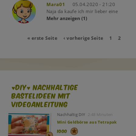
Mara01
05.04.2020 - 21:20
Naja da kaufe ich mir lieber eine
Mehr anzeigen
(1)
First
« erste Seite
Vorherige
‹ vorherige Seite
Page
1
Aktuell
2
Seitennummerierung
page
Seite
Seite
♥DIY♥ Nachhaltige
Bastelideen mit
Videoanleitung
Nachhaltig DIY
2:48 Minuten
Mini Geldbörse aus Tetrapak
1000