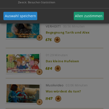
Zweck
:
Besucher-Statistiken
Mehr Videos
Auswahl speichern
Allen zustimmen
Filmszene aus Bibi & Tina - VOLL
VERHEXT!
00:56 Minuten
Begegnung Tarik und Alex
676
01:29 Minuten
Das kleine Hufeisen
684
Musikvideo
03:06 Minuten
Was würdest du tun?
1147