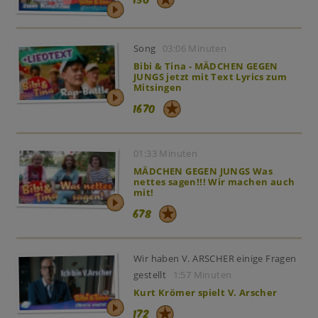
Song
03:06 Minuten
Bibi & Tina - MÄDCHEN GEGEN
JUNGS jetzt mit Text Lyrics zum
Mitsingen
1670
01:33 Minuten
MÄDCHEN GEGEN JUNGS Was
nettes sagen!!! Wir machen auch
mit!
678
Wir haben V. ARSCHER einige Fragen
gestellt
1:57 Minuten
Kurt Krömer spielt V. Arscher
172