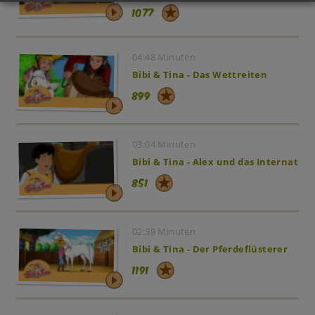
1077
04:48 Minuten
Bibi & Tina - Das Wettreiten
899
03:04 Minuten
Bibi & Tina - Alex und das Internat
851
02:39 Minuten
Bibi & Tina - Der Pferdeflüsterer
1191