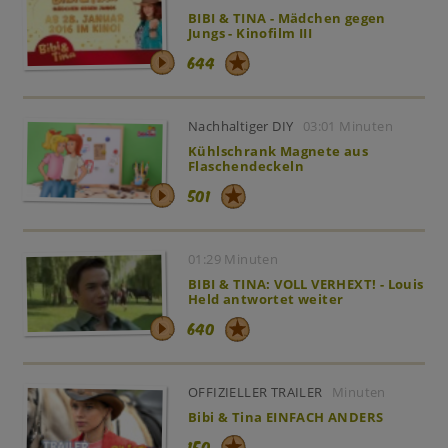
BIBI & TINA - Mädchen gegen
Jungs - Kinofilm III
644
Nachhaltiger DIY
03:01 Minuten
Kühlschrank Magnete aus
Flaschendeckeln
501
01:29 Minuten
BIBI & TINA: VOLL VERHEXT! - Louis
Held antwortet weiter
640
OFFIZIELLER TRAILER
Minuten
Bibi & Tina EINFACH ANDERS
150