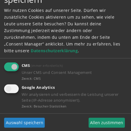
02:53 Minuten
Bibi & Tina - Der Hundedieb
Wir nutzen Cookies auf unserer Seite. Dürfen wir
zusätzliche Cookies aktivieren um zu sehen, wie viele
1717
Leute unsere Seite besuchen? Du kannst deine
Zustimmung jederzeit wieder ändern oder
zurücknehmen, indem du unten am Ende der Seite
01:00 Minuten
„Consent Manager“ anklickst.
Um mehr zu erfahren, lies
Bibi & Tina - Ein Pony zum
Knuddeln
bitte unsere
Datenschutzerklärung
.
1627
CMS
(immer erforderlich)
Unser CMS und Consent Management
02:52 Minuten
Zweck
:
CMS
Bibi & Tina - Das Pferd in der
Google Analytics
Schule
Wir analysieren und verbessern die Leistung unserer
1139
Seite (IP-Adresse anonymisiert).
Zweck
:
Besucher-Statistiken
02:56 Minuten
Auswahl speichern
Allen zustimmen
Bibi & Tina - Abenteuer in der
Burgruine