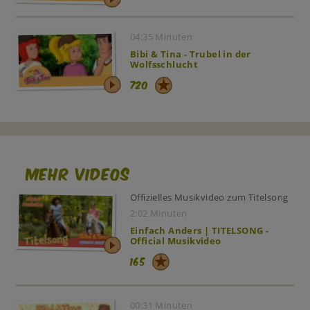
04:35 Minuten
Bibi & Tina - Trubel in der
Wolfsschlucht
720
Mehr Videos
Offizielles Musikvideo zum Titelsong
2:02 Minuten
Einfach Anders | TITELSONG -
Official Musikvideo
165
00:31 Minuten