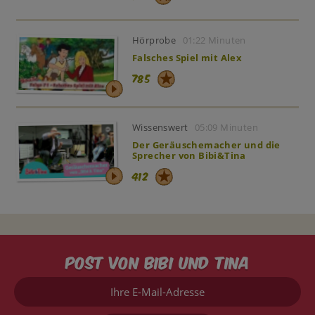
Hörprobe
01:22 Minuten
Falsches Spiel mit Alex
785
Wissenswert
05:09 Minuten
Der Geräuschemacher und die
Sprecher von Bibi&Tina
412
Post von Bibi und Tina
Ihre
E-
Mail-