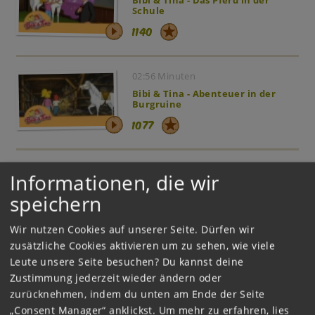
Schule
1140
02:56 Minuten
Bibi & Tina - Abenteuer in der
Burgruine
1077
04:48 Minuten
Informationen, die wir
Bibi & Tina - Das Wettreiten
speichern
900
Wir nutzen Cookies auf unserer Seite. Dürfen wir
zusätzliche Cookies aktivieren um zu sehen, wie viele
03:04 Minuten
Leute unsere Seite besuchen? Du kannst deine
Bibi & Tina - Alex und das Internat
Zustimmung jederzeit wieder ändern oder
851
zurücknehmen, indem du unten am Ende der Seite
„Consent Manager“ anklickst.
Um mehr zu erfahren, lies