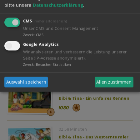
bitte unsere
Datenschutzerklärung
.
02:39 Minuten
Bibi & Tina - Der Pferdeflüsterer
CMS
(immer erforderlich)
Unser CMS und Consent Management
1192
Zweck
:
CMS
Google Analytics
02:59 Minuten
Wir analysieren und verbessern die Leistung unserer
Seite (IP-Adresse anonymisiert).
Bibi & Tina - Felix, der Filmstar
Zweck
:
Besucher-Statistiken
1851
Auswahl speichern
Allen zustimmen
02:56 Minuten
Bibi & Tina - Ein unfaires Rennen
1080
02:58 Minuten
Bibi & Tina - Das Westernturnier