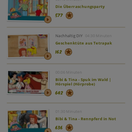
Die Überraschungsparty
577
Nachhaltig DIY
04:30 Minuten
Geschenktüte aus Tetrapak
162
00:06 Minuten
Bibi & Tina - Spuk im Wald |
Hörspiel (Hörprobe)
642
01:30 Minuten
Bibi & Tina - Rennpferd in Not
636