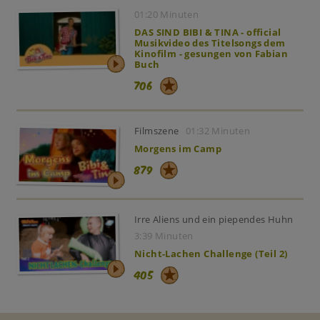
01:20 Minuten
DAS SIND BIBI & TINA - official
Musikvideo des Titelsongs dem
Kinofilm - gesungen von Fabian
Buch
706
Filmszene
01:32 Minuten
Morgens im Camp
879
Irre Aliens und ein piependes Huhn
3:39 Minuten
Nicht-Lachen Challenge (Teil 2)
405