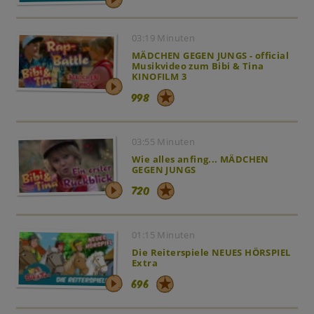
03:19 Minuten
MÄDCHEN GEGEN JUNGS - official
Musikvideo zum Bibi & Tina
KINOFILM 3
998
03:55 Minuten
Wie alles anfing... MÄDCHEN
GEGEN JUNGS
720
01:15 Minuten
Die Reiterspiele NEUES HÖRSPIEL
Extra
696