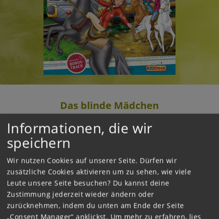
Das blinde Mädchen
Informationen, die wir
2022
speichern
Ein blindes Mädchen kommt auf den
Martinshof. Lara wurde durch einen Unfall
Wir nutzen Cookies auf unserer Seite. Dürfen wir
traumatisiert und traut sich schon länger nicht
zusätzliche Cookies aktivieren um zu sehen, wie viele
mehr in den Sattel. Aber nun will sie wieder
Leute unsere Seite besuchen? Du kannst deine
reiten. Bibi und Tina sollen ihr dabei helfen, das
Zustimmung jederzeit wieder ändern oder
Trauma zu überwinden. Das scheint auch
zurücknehmen, indem du unten am Ende der Seite
tatsächlich zu klappen, doch dann gibt es leider
„Consent Manager“ anklickst.
Um mehr zu erfahren, lies