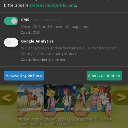
einen Rückschlag.
bitte unsere
Datenschutzerklärung
.
ABSPIELEN
CMS
(immer erforderlich)
Unser CMS und Consent Management
Zweck
:
CMS
ZUM SHOP
Google Analytics
Wir analysieren und verbessern die Leistung unserer
Seite (IP-Adresse anonymisiert).
Hörspiele
Zweck
:
Besucher-Statistiken
Auswahl speichern
Allen zustimmen
111
124
123
122
LDTIERE!
PFERDE, STRAND
SCHNITZELJAGD
HOLGER IN LOVE
STÜRM
UND MEER
BEI NACHT
WEIHNA