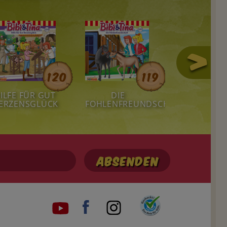
120
119
ILFE FÜR GUT
DIE
DER
ERZENSGLÜCK
FOHLENFREUNDSCHAFT
KANUAUSF
Social
media