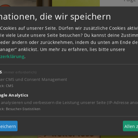
Bibi und 
mationen, die wir speichern
und 
Zusamme
Cookies auf unserer Seite. Dürfen wir zusätzliche Cookies akti
kümmern 
wie viele Leute unsere Seite besuchen? Du kannst deine Zusti
aber jed
wieder ändern oder zurücknehmen, indem du unten am Ende der
sie am n
anager“ anklickst.
Um mehr zu erfahren, lies bitte unsere
ist, mach
zerklärung
.
S
(immer erforderlich)
ser CMS und Consent Management
ck
:
CMS
gle Analytics
 analysieren und verbessern die Leistung unserer Seite (IP-Adresse ano
ck
:
Besucher-Statistiken
eichern
Allen
Hörspiele