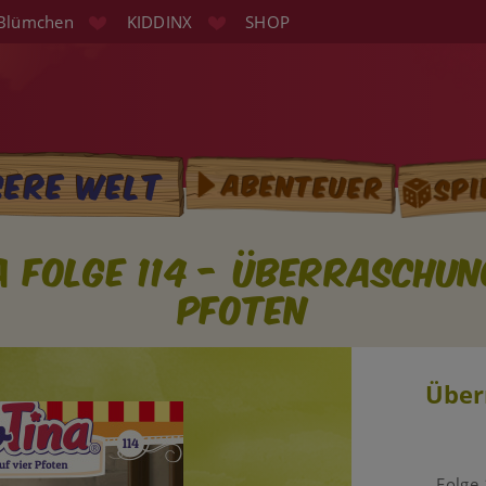
Blümchen
KIDDINX
SHOP
Spi
sere Welt
Abenteuer
tion
na Folge 114 - Überraschun
Pfoten
Über
Folge 