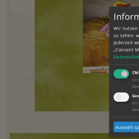
Infor
Wir nutzen 
zu sehen, 
jederzeit 
„Consent M
Datenschut
CM
Un
Zwe
Goo
Wir
Zwe
Auswahl sp