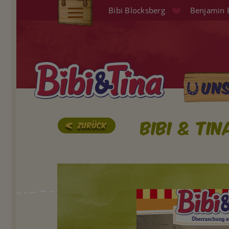
Direkt
Bibi Blocksberg
Benjamin 
zum
Elterninfo
Inhalt
Produkte
Hörspiele
Un
Main
Audio (EN)
naviga
Shop
Bibi & Ti