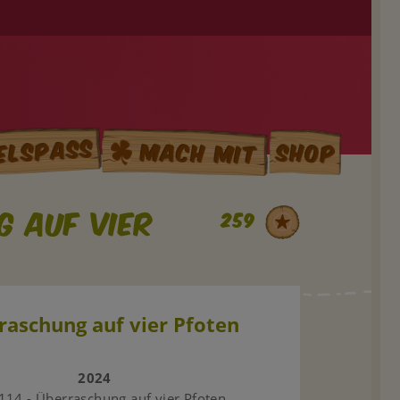
elspass
Mach mit
Shop
g auf vier
259
raschung auf vier Pfoten
2024
114 - Überraschung auf vier Pfoten