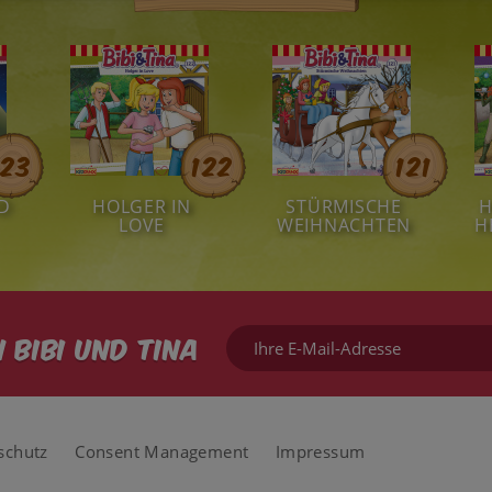
123
122
121
D
HOLGER IN
STÜRMISCHE
H
LOVE
WEIHNACHTEN
H
Ihre
 Bibi und Tina
E-
Mail-
Adresse
schutz
Consent Management
Impressum