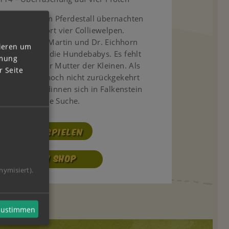
Tina wollen im Pferdestall übernachten
entdecken dort vier Colliewelpen.
n mit Frau Martin und Dr. Eichhorn
vieren um
sie sich um die Hundebabys. Es fehlt
mmung
e Spur von der Mutter der Kleinen. Als
 Seite
ächsten Tag noch nicht zurückgekehrt
en die Freundinnen sich in Falkenstein
auf die Suche.
ABSPIELEN
ZUM SHOP
nymisiert).
 zustimmen