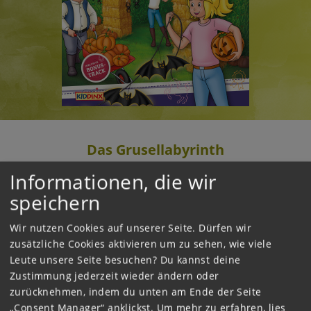
Das Grusellabyrinth
Informationen, die wir
2024
speichern
Bibi und Tina sind enttäuscht, weil sie nicht auf
Schloss Falkenstein Halloween feiern können.
Wir nutzen Cookies auf unserer Seite. Dürfen wir
Doch dann entdecken sie, dass der
zusätzliche Cookies aktivieren um zu sehen, wie viele
Mühlenhofbauer sein Maisfeld zu einem
Leute unsere Seite besuchen? Du kannst deine
Labyrinth umgestaltet hat. Sie schlagen vor,
Zustimmung jederzeit wieder ändern oder
darin ein gruseliges Halloweenfest zu
zurücknehmen, indem du unten am Ende der Seite
veranstalten und schon bald laufen die
„Consent Manager“ anklickst.
Um mehr zu erfahren, lies