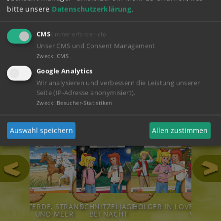
Vorbereitungen auf Hochtouren.
bitte unsere
Datenschutzerklärung
.
ABSPIELEN
CMS
(immer erforderlich)
Unser CMS und Consent Management
Zweck
:
CMS
ZUM SHOP
Google Analytics
Wir analysieren und verbessern die Leistung unserer
Seite (IP-Adresse anonymisiert).
Hörspiele
Zweck
:
Besucher-Statistiken
Auswahl speichern
Allen zustimmen
111
124
123
122
LDTIERE!
PFERDE, STRAND
SCHNITZELJAGD
HOLGER IN LOVE
STÜRM
UND MEER
BEI NACHT
WEIHNA