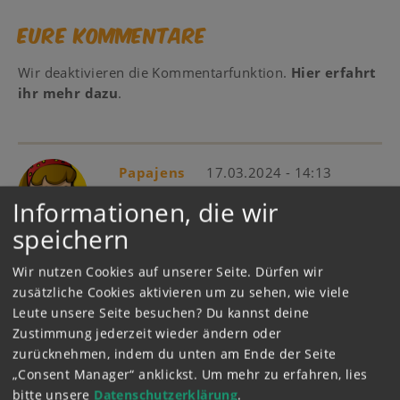
Eure Kommentare
Wir deaktivieren die Kommentarfunktion.
Hier erfahrt
ihr mehr dazu
.
Papajens
17.03.2024 - 14:13
Informationen, die wir
Ich finde es ganz toll
speichern
Wir nutzen Cookies auf unserer Seite. Dürfen wir
Ri187
27.11.2020 - 16:01
zusätzliche Cookies aktivieren um zu sehen, wie viele
Meine Schwester hat am 18.01.21
Leute unsere Seite besuchen? Du kannst deine
Geburtstag und sie würde bestimmt
Zustimmung jederzeit wieder ändern oder
alles dekorieren was mit Bibi und Tina
zurücknehmen, indem du unten am Ende der Seite
zu tun hat!!! Sie ist ein absoluter Fan
„Consent Manager“ anklickst.
Um mehr zu erfahren, lies
und ihr Zimmer ist voll mit Bibi und
bitte unsere
Datenschutzerklärung
.