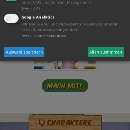
Mein Tagebuch!
Unser CMS und Consent Management
Zweck
:
CMS
Google Analytics
Wir analysieren und verbessern die Leistung unserer
Seite (IP-Adresse anonymisiert).
Zweck
:
Besucher-Statistiken
Auswahl speichern
Allen zustimmen
Mach mit!
Charaktere