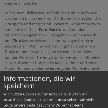
eingestellt worden.
Auf seinem idyllischen Hof lebt der Mühlenhofbauer
zusammen mit seiner Frau. Der Bauer ist ein ziemlicher
Griesgram und reagiert oft unwirsch, wenn man etwas
von ihm will. Doch
Frau Martin
weiß mit dem
mürrischen Eigenbrötler umzugehen – und auch
Bibi
und
Tina
lassen sich von seiner ruppigen Art nicht
abschrecken. Wenn er sich beruhigt hat, sieht er die
Dinge oft anders und zeigt sich freundlicher. Wenn es
um das Wohl von Tieren geht, kann er sehr mitfühlend
sein. Auf seinem Hof gibt es Kühe, Hühner und einen
Hund. Hin und wieder beherbergt der Mühlenhof auch
mal den einen oder anderen Feriengast.
Informationen, die wir
Finde die Küken auf dem
speichern
Heuboden:
Wir nutzen Cookies auf unserer Seite. Dürfen wir
Spiele
das Spiel „Kükenalarm"!
zusätzliche Cookies aktivieren um zu sehen, wie viele
Leute unsere Seite besuchen? Du kannst deine