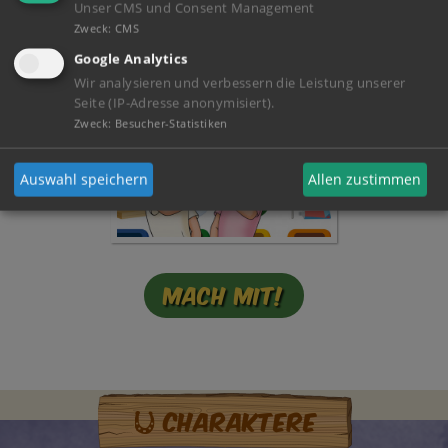
Mein Tagebuch!
Unser CMS und Consent Management
Zweck
:
CMS
Google Analytics
Wir analysieren und verbessern die Leistung unserer
Seite (IP-Adresse anonymisiert).
Zweck
:
Besucher-Statistiken
Auswahl speichern
Allen zustimmen
Mach mit!
Charaktere