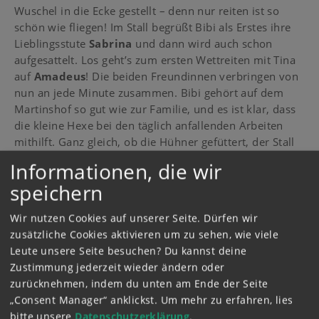
Wuschel in die Ecke gestellt – denn nur reiten ist so
schön wie fliegen! Im Stall begrüßt Bibi als Erstes ihre
Lieblingsstute
Sabrina
und dann wird auch schon
aufgesattelt. Los geht’s zum ersten Wettreiten mit Tina
auf
Amadeus
! Die beiden Freundinnen verbringen von
nun an jede Minute zusammen. Bibi gehört auf dem
Martinshof so gut wie zur Familie, und es ist klar, dass
die kleine Hexe bei den täglich anfallenden Arbeiten
mithilft. Ganz gleich, ob die Hühner gefüttert, der Stall
ausgemistet oder Ferienkinder vom Bahnhof abgeholt
Informationen, die wir
werden müssen.
Tinas Mutter
besteht darauf, dass
speichern
diese Dinge ganz ohne Hexerei erledigt werden. Zum
Glück bleibt aber immer auch genug Zeit für viel Spaß
Wir nutzen Cookies auf unserer Seite. Dürfen wir
und so manches aufregende Abenteuer …
zusätzliche Cookies aktivieren um zu sehen, wie viele
Leute unsere Seite besuchen? Du kannst deine
Zustimmung jederzeit wieder ändern oder
zurücknehmen, indem du unten am Ende der Seite
„Consent Manager“ anklickst.
Um mehr zu erfahren, lies
bitte unsere
Datenschutzerklärung
.