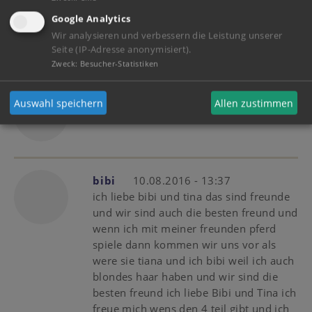
TOPModel7
15.08.2016 - 16:40
Google Analytics
Ich habe nichts gegen Rappen! Im
Wir analysieren und verbessern die Leistung unserer
Gegenteil: ich liebe Rappen.
Seite (IP-Adresse anonymisiert).
Zweck
:
Besucher-Statistiken
Irinia
12.08.2016 - 19:32
Auswahl speichern
Allen zustimmen
Pascal ist cool
bibi
10.08.2016 - 13:37
ich liebe bibi und tina das sind freunde
und wir sind auch die besten freund und
wenn ich mit meiner freunden pferd
spiele dann kommen wir uns vor als
were sie tiana und ich bibi weil ich auch
blondes haar haben und wir sind die
besten freund ich liebe Bibi und Tina ich
freue mich wens den 4 teil gibt und ich