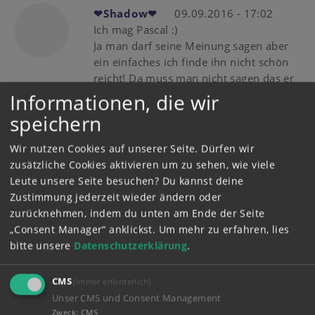
❤Shadow❤
09.09.2016 - 17:02
Ich mag Pascal :)
Ja man darf seine Meinung sagen aber
ein einfaches ich finde ihn nicht schön
reicht! Da muss man nicht sagen das er
hässlich ist! Man kann manche Sachen
Informationen, die wir
auch freundlicher ausdrücken
speichern
Wir nutzen Cookies auf unserer Seite. Dürfen wir
S006
05.09.2016 - 11:41
zusätzliche Cookies aktivieren um zu sehen, wie viele
TOPModel07,warum musst du
Leute unsere Seite besuchen? Du kannst deine
eigentlich überall rummeckern?
Zustimmung jederzeit wieder ändern oder
Oder?????????
zurücknehmen, indem du unten am Ende der Seite
„Consent Manager“ anklickst.
Um mehr zu erfahren, lies
tamara
18.08.2016 - 13:45
bitte unsere
Datenschutzerklärung
.
pascal ist so cool
CMS
(immer erforderlich)
Unser CMS und Consent Management
Zweck
:
CMS