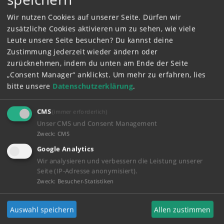
inali
20.11.2024 - 10:12
Wir nutzen Cookies auf unserer Seite. Dürfen wir
@Cindii
zusätzliche Cookies aktivieren um zu sehen, wie viele
Leute unsere Seite besuchen? Du kannst deine
Ich hab dir bei Susanne Martin
Zustimmung jederzeit wieder ändern oder
geantwortet 😊
zurücknehmen, indem du unten am Ende der Seite
„Consent Manager“ anklickst.
Um mehr zu erfahren, lies
bitte unsere
Datenschutzerklärung
.
MarieHx
18.11.2024 - 17:54
Hi li,
CMS
(immer erforderlich)
Bist du da?
Unser CMS und Consent Management
Zweck
:
CMS
ich würde mich echt freuen wen wir
zusammen Chaten könnten.
Google Analytics
Wir analysieren und verbessern die Leistung unserer
Bis hoffentlich bald! LG deine
Seite (IP-Adresse anonymisiert).
Chatfreundin Marie!
Zweck
:
Besucher-Statistiken
Mehr anzeigen
(1)
Auswahl speichern
Allen zustimmen
MarieHx
18.11.2024 - 14:27