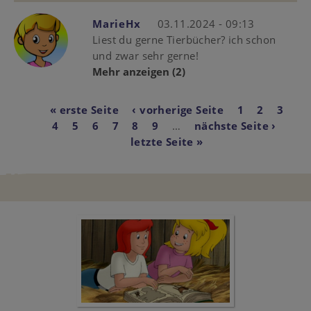
MarieHx
03.11.2024 - 09:13
Liest du gerne Tierbücher? ich schon
und zwar sehr gerne!
Mehr anzeigen
(2)
Seitennummerierun
First
« erste Seite
Vorherige
‹ vorherige Seite
Page
1
Aktuelle
2
Page
3
Pa
page
4
Page
5
Page
6
Page
7
Page
8
Seite
Page
9
…
Nächste
nächste Seite ›
Seite
Last
letzte Seite »
Seite
pag